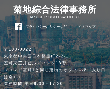
菊地綜合法律事務所
KIKUCHI SOGO LAW OFFICE
プライバシーポリシーなど
サイトマップ
〒103-0022
東京都中央区日本橋室町2-2-1
室町東三井ビルディング18階
（コレド室町1と同じ建物のオフィス棟（入り口
は別））
業務時間 平日9:30～17:30
定 休 日 土日祝祭日、夏季・年末年始休業
電話：
03-5204-6701（代表）